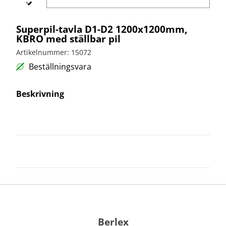
bullerskydd
vägvård
X-
Echo
Markering
Övergångsställe
Barrier
Superpil-tavla D1-D2 1200x1200mm,
B3 med
Skyltbågar
KBRO med ställbar pil
Miniguard
blink
och övriga
skyltar
Artikelnummer: 15072
Nödutgång
till
Stolpar
Beställningsvara
kravallstaket
och fötter
Beskrivning
Specialskyltar
Specialskyltar
A
Specialskyltar
J
Specialskyltar
T
Specialskyltar
övriga
Berlex