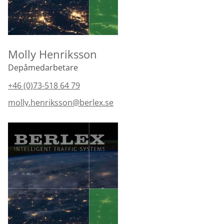
Molly Henriksson
Depåmedarbetare
+46 (0)73-518 64 79
molly.henriksson@berlex.se