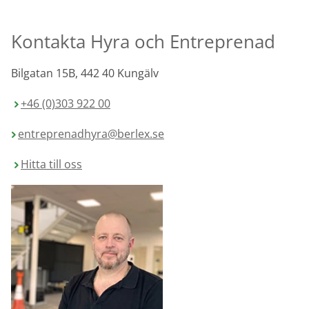
bullerskydd
vägvård
X-
Echo
Markering
Övergångsställe
Barrier
Kontakta Hyra och Entreprenad
B3 med
Skyltbågar
Miniguard
blink
och övriga
skyltar
Bilgatan 15B, 442 40 Kungälv
Nödutgång
till
Stolpar
kravallstaket
och fötter
+46 (0)303 922 00
entreprenadhyra@berlex.se
Specialskyltar
Specialskyltar
Hitta till oss
A
Specialskyltar
J
Specialskyltar
T
Specialskyltar
övriga