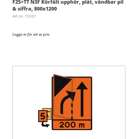
F25+TT N3F Körfält upphör, plåt, vändbar pil
& siffra, 800x1200
Art nr. 15107
Logga in för att se pris