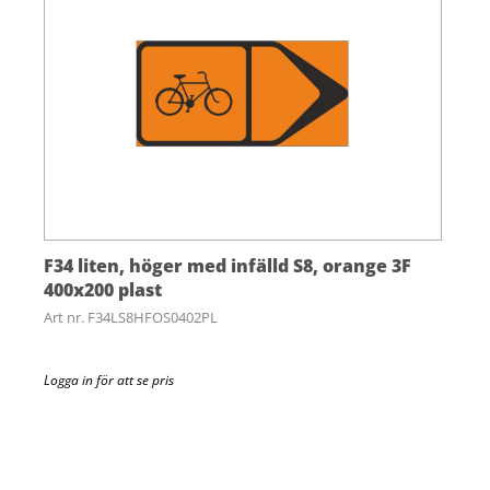
F34 liten, höger med infälld S8, orange 3F
400x200 plast
Art nr. F34LS8HFOS0402PL
Logga in för att se pris