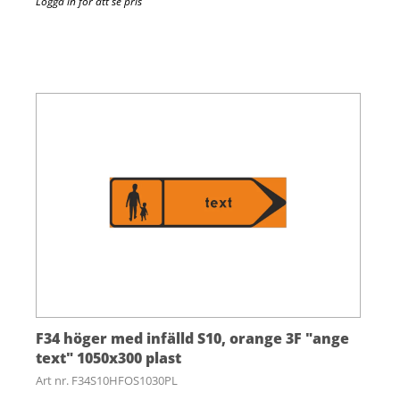
Logga in för att se pris
F34 höger med infälld S10, orange 3F "ange
text" 1050x300 plast
Art nr. F34S10HFOS1030PL