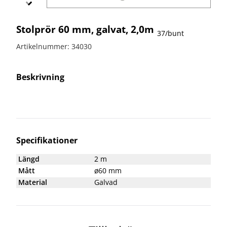
bullerskydd
vägvård
X-
Echo
Markering
Övergångsställe
Barrier
Stolprör 60 mm, galvat, 2,0m
B3 med
Skyltbågar
37/bunt
Miniguard
blink
och övriga
Artikelnummer: 34030
skyltar
Nödutgång
till
Stolpar
kravallstaket
och fötter
Beskrivning
Specialskyltar
Specialskyltar
A
Specialskyltar
Specifikationer
J
Längd
2 m
Specialskyltar
Mått
ø60 mm
T
Material
Galvad
Specialskyltar
övriga