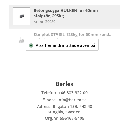
Betongsugga HULKEN för 60mm
stolprör, 295kg
Art nr. 30080
Stolpfot STABIL 125kg för 60mm runda
& fyrkantsrör
Visa fler
andra tittade även på
Art nr. 13006-02
Berlex
Telefon:
+46 303-922 00
E-post:
info@berlex.se
Adress: Bilgatan 15B, 442 40
Kungälv, Sweden
Org.nr: 556167-5405