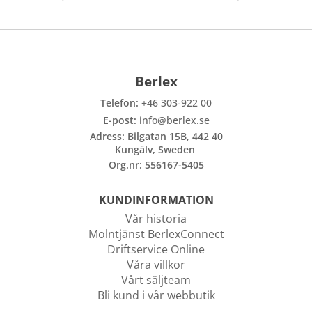
Stolprör 60 mm, galvat, 1,0m
Art nr. 34010
Stolprör 60 mm, galvat, 1,5m
Art nr. 34020
Berlex
Telefon:
+46 303-922 00
Stolprör 60 mm, galvat, 2,0m
E-post:
info@berlex.se
Art nr. 34030
Adress: Bilgatan 15B, 442 40
Kungälv, Sweden
Org.nr: 556167-5405
Stolprör 60 mm, galvat, 2,5m
Art nr. 34040
KUNDINFORMATION
Vår historia
Stolprör 60 mm, galvat, 3,5m
Molntjänst BerlexConnect
Art nr. 34070
Driftservice Online
Våra villkor
Vårt säljteam
Stolprör 60 mm, galvat, 4,0m
Bli kund i vår webbutik
Art nr. 34080