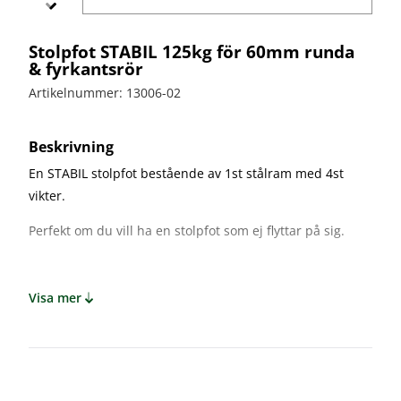
bullerskydd
vägvård
X-
Echo
Markering
Övergångsställe
Barrier
Stolpfot STABIL 125kg för 60mm runda
B3 med
Skyltbågar
& fyrkantsrör
Miniguard
blink
och övriga
skyltar
Artikelnummer: 13006-02
Nödutgång
till
Stolpar
kravallstaket
och fötter
Beskrivning
En STABIL stolpfot bestående av 1st stålram med 4st
Specialskyltar
vikter.
Specialskyltar
A
Perfekt om du vill ha en stolpfot som ej flyttar på sig.
Specialskyltar
J
Specialskyltar
Visa mer
T
Specialskyltar
övriga