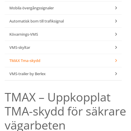
bullerskydd
vägvård
X-
Mobila övergångssignaler
Echo
Markering
Övergångsställe
Barrier
B3 med
Skyltbågar
Automatisk bom till trafiksignal
Miniguard
blink
och övriga
skyltar
Nödutgång
Kövarnings-VMS
till
Stolpar
kravallstaket
och fötter
VMS-skyltar
Specialskyltar
TMAX Tma-skydd
Specialskyltar
A
VMS-trailer by Berlex
Specialskyltar
J
TMAX – Uppkopplat
Specialskyltar
T
TMA-skydd för säkrare
Specialskyltar
övriga
vägarbeten