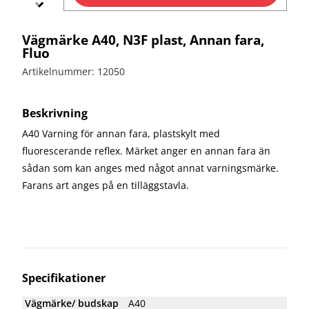
bullerskydd
vägvård
X-
Echo
Markering
Övergångsställe
Barrier
Vägmärke A40, N3F plast, Annan fara,
B3 med
Skyltbågar
Fluo
Miniguard
blink
och övriga
skyltar
Artikelnummer: 12050
Nödutgång
till
Stolpar
kravallstaket
och fötter
Beskrivning
A40 Varning för annan fara, plastskylt med
Specialskyltar
fluorescerande reflex. Märket anger en annan fara än
Specialskyltar
sådan som kan anges med något annat varningsmärke.
A
Farans art anges på en tilläggstavla.
Specialskyltar
J
Specialskyltar
T
Specialskyltar
övriga
Specifikationer
Vägmärke/ budskap
A40