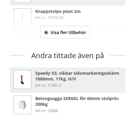
Knappstolpe plast 2m
Art nr. 11079-53
Visa fler
tillbehör
Stolpfot STABIL 125kg för 60mm runda
& fyrkantsrör
Art nr. 13006-02
Andra tittade även på
Speedy X3, vikbar sidomarkeringsskärm
1000mm, 11kg, H/V
Art nr. 11087-2
Betongsugga SERGEL för 60mm stolprör,
200kg
Art nr. 13008