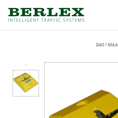
Produkter
(
Se alla
)
Vägmärken och skyltar
Lätt avstängning
A-varning
Koner och trafikrör
B-Väjning
Sidomarkering och vä
Start
/
Alla 
C-Förbud
Varningstält
D-Påbud
Bommar och grindar
E-Anvisning
Farthinder och kabelbr
F-Lokalisering
Vägvakt och vägvård
J-Upplysning
Övergångsställe B3 me
T-Tilläggstavlor
Nödutgång till kravalls
X-Markering
Specialskyltar
Skyltbågar och övriga skyltar
Specialskyltar A
Stolpar och fötter
Specialskyltar J