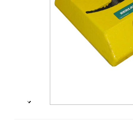
Specialskyltar T
Specialskyltar övriga