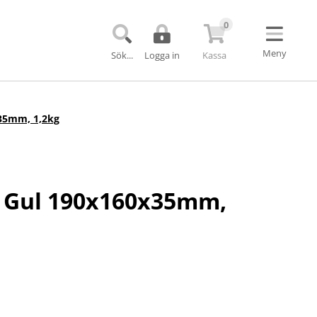
0
Meny
Sök...
Logga in
Kassa
Uppkopplade produkter
Trafiksignaler
Bom till trafiksignal
x35mm, 1,2kg
h VMS till TMA
Övergångssignaler
Kövarningssystem
rkning
VMS-skyltar för vägarbete
r
TMAX TMA-skydd
t Gul 190x160x35mm,
Barriärer och bullerskydd
Echo Barrier
Miniguard