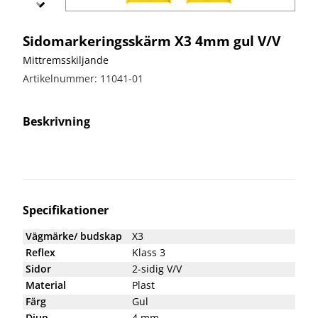
bullerskydd
vägvård
X-
Echo
Markering
Övergångsställe
Barrier
Sidomarkeringsskärm X3 4mm gul V/V
B3 med
Skyltbågar
Miniguard
blink
och övriga
Mittremsskiljande
skyltar
Nödutgång
Artikelnummer: 11041-01
till
Stolpar
kravallstaket
och fötter
Beskrivning
Specialskyltar
Specialskyltar
A
Specialskyltar
J
Specifikationer
Specialskyltar
Vägmärke/ budskap
X3
T
Reflex
Klass 3
Specialskyltar
Sidor
2-sidig V/V
övriga
Material
Plast
Färg
Gul
Djup
4 mm