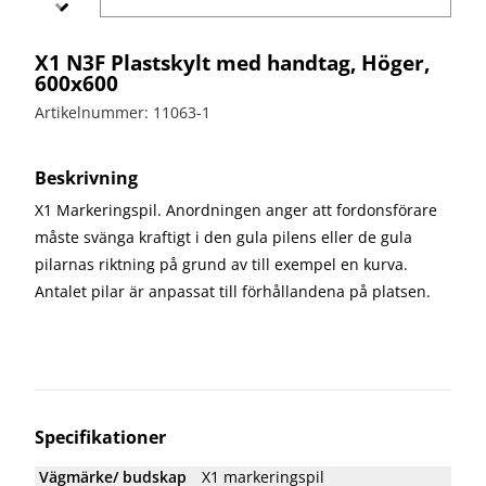
bullerskydd
vägvård
X-
Echo
Markering
Övergångsställe
Barrier
X1 N3F Plastskylt med handtag, Höger,
B3 med
Skyltbågar
600x600
Miniguard
blink
och övriga
skyltar
Artikelnummer: 11063-1
Nödutgång
till
Stolpar
kravallstaket
och fötter
Beskrivning
X1 Markeringspil. Anordningen anger att fordonsförare
Specialskyltar
måste svänga kraftigt i den gula pilens eller de gula
Specialskyltar
pilarnas riktning på grund av till exempel en kurva.
A
Antalet pilar är anpassat till förhållandena på platsen.
Specialskyltar
J
Specialskyltar
T
Specialskyltar
övriga
Specifikationer
Vägmärke/ budskap
X1 markeringspil