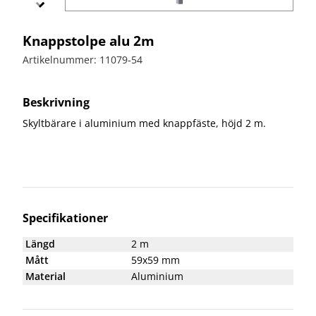
bullerskydd
vägvård
X-
Echo
Markering
Övergångsställe
Barrier
Knappstolpe alu 2m
B3 med
Skyltbågar
Miniguard
blink
och övriga
Artikelnummer: 11079-54
skyltar
Nödutgång
till
Stolpar
Beskrivning
kravallstaket
och fötter
Skyltbärare i aluminium med knappfäste, höjd 2 m.
Specialskyltar
Specialskyltar
A
Specialskyltar
J
Specifikationer
Specialskyltar
T
Längd
2 m
Specialskyltar
Mått
59x59 mm
övriga
Material
Aluminium