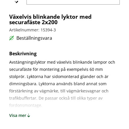
bullerskydd
vägvård
X-
Echo
Markering
Övergångsställe
Barrier
Växelvis blinkande lyktor med
B3 med
Skyltbågar
securafäste 2x200
Miniguard
blink
och övriga
skyltar
Artikelnummer: 15394-3
Nödutgång
till
Stolpar
Beställningsvara
kravallstaket
och fötter
Beskrivning
Specialskyltar
Avstängningslyktor med växelvis blinkande lampor och
Specialskyltar
securafäste för montering på exempelvis 60 mm
A
stolprör. Lyktorna har sidomonterad glander och är
Specialskyltar
dimningsbara. Lyktorna används bland annat som
J
förstärkning av vägmärke, till vägmärkesvagnar och
Specialskyltar
T
trafikbuffertar. De passar också till olika typer av
fordonsmontage.
Specialskyltar
övriga
Visa mer