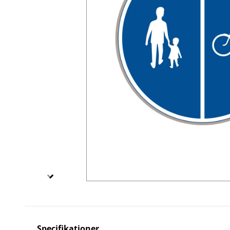
Specialskyltar T
Specialskyltar övriga
Specifikationer