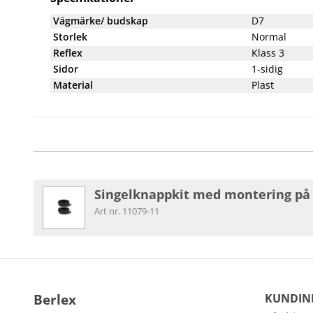
Vägmärke/ budskap
D7
Storlek
Normal
Reflex
Klass 3
Sidor
1-sidig
Material
Plast
Singelknappkit med montering på p
Art nr. 11079-11
Berlex
KUNDIN