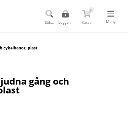
0
Meny
Sök...
Logga in
Kassa
Uppkopplade produkter
Trafiksignaler
Bom till trafiksignal
h cykelbanor, plast
h VMS till TMA
Övergångssignaler
Kövarningssystem
rkning
VMS-skyltar för vägarbete
r
TMAX TMA-skydd
bjudna gång och
plast
Barriärer och bullerskydd
Echo Barrier
Miniguard