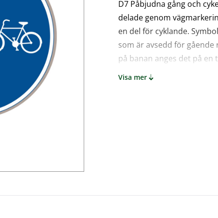
D7 Påbjudna gång och cykel
delade genom vägmarkering,
en del för cyklande. Symbo
som är avsedd för gående r
på banan anges det på en ti
Visa mer