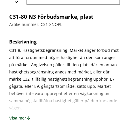
bullerskydd
vägvård
X-
Echo
Markering
Övergångsställe
Barrier
C31-80 N3 Förbudsmärke, plast
B3 med
Skyltbågar
Miniguard
blink
och övriga
Artikelnummer: C31-8NOPL
skyltar
Nödutgång
till
Stolpar
Beskrivning
kravallstaket
och fötter
C31-8. Hastighetsbegränsning. Märket anger förbud mot
Specialskyltar
att föra fordon med högre hastighet än den som anges
på märket. Angivelsen gäller till den plats där en annan
Specialskyltar
A
hastighetsbegränsning anges med märket, eller där
Specialskyltar
märke C32, tillfällig hastighetsbegränsning upphör, E7,
J
gågata, eller E9, gångfartsområde, satts upp. Märket
Specialskyltar
behöver inte vara upprepat efter en vägkorsning om
T
samma högsta tillåtna hastighet gäller på den korsande
Specialskyltar
vägen.
övriga
Visa mer