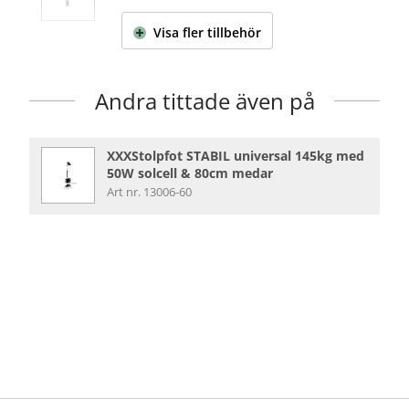
Visa fler
tillbehör
Toppfäste för 60mm rör
Art nr. 30210
Andra tittade även på
Stolprör 60 mm, galvat, 2,5m
Art nr. 34040
XXXStolpfot STABIL universal 145kg med
50W solcell & 80cm medar
Art nr. 13006-60
Stolprör 60 mm, galvat, 3,5m
Art nr. 34070
Stolprör 60 mm, galvat, 4,0m
Art nr. 34080