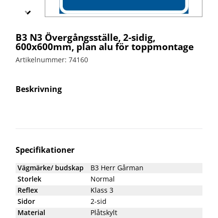
bullerskydd
vägvård
X-
Echo
Markering
Övergångsställe
Barrier
B3 med
Skyltbågar
B3 N3 Övergångsställe, 2-sidig,
Miniguard
blink
och övriga
600x600mm, plan alu för toppmontage
skyltar
Nödutgång
Artikelnummer: 74160
till
Stolpar
kravallstaket
och fötter
Beskrivning
Specialskyltar
Specialskyltar
A
Specialskyltar
J
Specifikationer
Specialskyltar
T
Vägmärke/ budskap
B3 Herr Gårman
Specialskyltar
Storlek
Normal
övriga
Reflex
Klass 3
Sidor
2-sid
Material
Plåtskylt