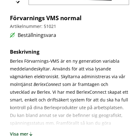
bullerskydd
vägvård
X-
Echo
Markering
Övergångsställe
Barrier
Förvarnings VMS normal
B3 med
Skyltbågar
Miniguard
blink
och övriga
Artikelnummer: 51021
skyltar
Nödutgång
Beställningsvara
till
Stolpar
kravallstaket
och fötter
Beskrivning
Berlex Förvarnings-VMS är en ny generation variabla
Specialskyltar
meddelandeskyltar. Används för att visa lysande
Specialskyltar
A
vägmärken elektroniskt. Skyltarna administreras via vår
molntjänst
BerlexConnect
som är framtagen och
Specialskyltar
J
utvecklad av Berlex. Vi har med BerlexConnect skapat ett
Specialskyltar
smart, enkelt och driftsäkert system för att du ska ha full
T
kontroll på dina Berlexprodukter ute på arbetsplatsen.
Specialskyltar
Du kan bland annat se var de befinner sig geografiskt,
övriga
spänningsstatus mm. Framförallt så kan du göra
driftsändringar utan att behöva åka ut på plats.
Visa mer