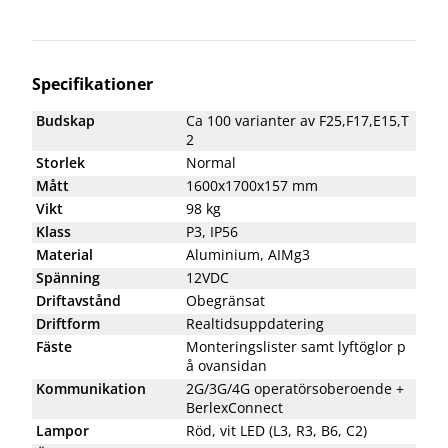
Specifikationer
Budskap
Ca 100 varianter av F25,F17,E15,T
2
Storlek
Normal
Mått
1600x1700x157 mm
Vikt
98 kg
Klass
P3, IP56
Material
Aluminium, AIMg3
Spänning
12VDC
Driftavstånd
Obegränsat
Driftform
Realtidsuppdatering
Fäste
Monteringslister samt lyftöglor p
å ovansidan
Kommunikation
2G/3G/4G operatörsoberoende +
BerlexConnect
Lampor
Röd, vit LED (L3, R3, B6, C2)