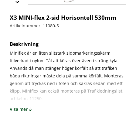
bullerskydd
vägvård
X-
Echo
Markering
Övergångsställe
Barrier
X3 MINI-flex 2-sid Horisontell 530mm
B3 med
Skyltbågar
Miniguard
blink
och övriga
Artikelnummer: 11080-5
skyltar
Nödutgång
till
Stolpar
Beskrivning
kravallstaket
och fötter
Miniflex är en liten slitstark sidomarkeringsskärm
Specialskyltar
tillverkad i nylon. Tål att köras över även i sträng kyla.
Används då man stänger höger körfält så att trafiken i
Specialskyltar
A
båda riktningar måste dela på samma körfält. Monteras
Specialskyltar
genom att tryckas ned i foten och säkras sedan med ett
J
klipp. Miniflex kan också monteras på Trafikledningslist,
Specialskyltar
artikelnr: 11250.
T
Visa mer
Specialskyltar
övriga