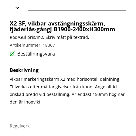
bullerskydd
vägvård
X-
Echo
Markering
Övergångsställe
Barrier
B3 med
Skyltbågar
X2 3F, vikbar avstängningsskärm,
Miniguard
blink
och övriga
fjäderlås-gångj B1900-2400xH300mm
skyltar
Nödutgång
Röd/Gul pris/m2, Skriv mått på textrad,
till
Stolpar
kravallstaket
och fötter
Artikelnummer: 18067
Beställningsvara
Specialskyltar
Specialskyltar
Beskrivning
A
Vikbar markeringsskärm X2 med horisontell delnining.
Specialskyltar
Tillverkas efter måttangivelser från kund. Ange alltid
J
önskad bredd vid beställning. Är endast 150mm hög när
Specialskyltar
den är ihopvikt.
T
Specialskyltar
övriga
Regelverk: