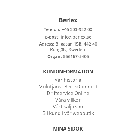
För aktuellt krav där du skall arbeta, kontakta aktuell
Berlex
väghållningsmyndighet.
Telefon:
+46 303-922 00
E-post:
info@berlex.se
Adress: Bilgatan 15B, 442 40
Kungälv, Sweden
Org.nr: 556167-5405
KUNDINFORMATION
Vår historia
Molntjänst BerlexConnect
Driftservice Online
Våra villkor
Vårt säljteam
Bli kund i vår webbutik
MINA SIDOR