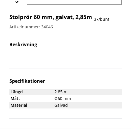
bullerskydd
vägvård
X-
Echo
Markering
Övergångsställe
Barrier
Stolprör 60 mm, galvat, 2,85m
B3 med
Skyltbågar
37/bunt
Miniguard
blink
och övriga
Artikelnummer: 34046
skyltar
Nödutgång
till
Stolpar
kravallstaket
och fötter
Beskrivning
Specialskyltar
Specialskyltar
A
Specialskyltar
Specifikationer
J
Längd
2,85 m
Specialskyltar
Mått
Ø60 mm
T
Material
Galvad
Specialskyltar
övriga