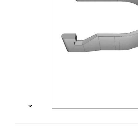
Specialskyltar T
Specialskyltar övriga