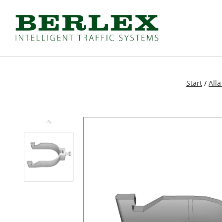
Produkter
(
Se alla
)
Vägmärken och skyltar
Lätt avstängning
A-varning
Koner och trafikrör
B-Väjning
Sidomarkering och vä
Start
/
All
C-Förbud
Varningstält
D-Påbud
Bommar och grindar
E-Anvisning
Farthinder och kabelbr
F-Lokalisering
Vägvakt och vägvård
J-Upplysning
Övergångsställe B3 me
T-Tilläggstavlor
Nödutgång till kravalls
X-Markering
Specialskyltar
Skyltbågar och övriga skyltar
Specialskyltar A
Stolpar och fötter
Specialskyltar J