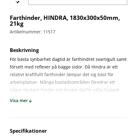
bullerskydd
vägvård
X-
Echo
Markering
Övergångsställe
Barrier
Farthinder, HINDRA, 1830x300x50mm,
B3 med
Skyltbågar
21kg
Miniguard
blink
och övriga
skyltar
Artikelnummer: 11517
Nödutgång
till
Stolpar
kravallstaket
och fötter
Beskrivning
För bästa synbarhet dagtid är farthindret svart/gult samt
Specialskyltar
försett med reflexer på bägge sidor. Då Hindra är ett
Specialskyltar
relativt kraftfullt farthinder lämpar det sig bäst för
A
arbetsplatser. Många bostadsområden föredrar ett
Specialskyltar
J
något mjukare hinder och brukar därför välja Guppet.
Specialskyltar
Visa mer
T
Specialskyltar
övriga
Specifikationer