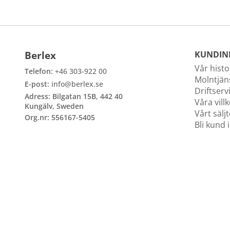
Specialskyltar T
Specialskyltar övriga
Berlex
KUNDIN
Vår histo
Telefon:
+46 303-922 00
Molntjän
E-post:
info@berlex.se
Driftserv
Adress: Bilgatan 15B, 442 40
Våra vill
Kungälv, Sweden
Vårt sälj
Org.nr: 556167-5405
Bli kund 