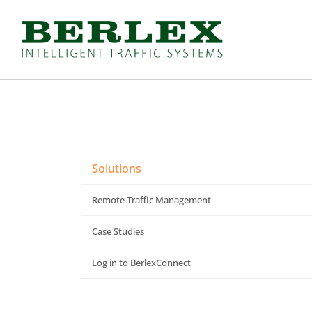
Produkter
(
Se alla
)
Vägmärken och skyltar
Lätt avstängning
A-varning
Koner och trafikrör
B-Väjning
Sidomarkering och vä
C-Förbud
Varningstält
D-Påbud
Bommar och grindar
E-Anvisning
Farthinder och kabelbr
Solutions
F-Lokalisering
Vägvakt och vägvård
J-Upplysning
Övergångsställe B3 me
Remote Traffic Management
T-Tilläggstavlor
Nödutgång till kravalls
Case Studies
X-Markering
Specialskyltar
Skyltbågar och övriga skyltar
Log in to BerlexConnect
Specialskyltar A
Stolpar och fötter
Specialskyltar J