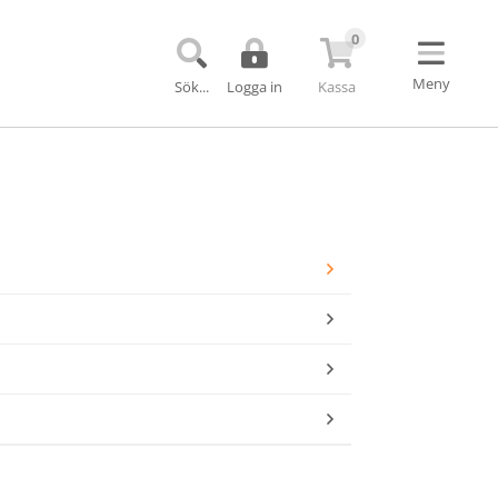
0
Meny
Sök...
Logga in
Kassa
Uppkopplade produkter
Trafiksignaler
Bom till trafiksignal
h VMS till TMA
Övergångssignaler
Kövarningssystem
rkning
VMS-skyltar för vägarbete
r
TMAX TMA-skydd
Barriärer och bullerskydd
Echo Barrier
Miniguard