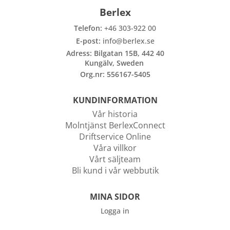
bullerskydd
vägvård
X-
Berlex
Echo
Markering
Övergångsställe
Barrier
Telefon:
+46 303-922 00
B3 med
Skyltbågar
Miniguard
blink
E-post:
info@berlex.se
och övriga
skyltar
Adress: Bilgatan 15B, 442 40
Nödutgång
Kungälv, Sweden
till
Stolpar
Org.nr: 556167-5405
kravallstaket
och fötter
KUNDINFORMATION
Specialskyltar
Vår historia
Specialskyltar
Molntjänst BerlexConnect
A
Driftservice Online
Specialskyltar
Våra villkor
J
Vårt säljteam
Specialskyltar
Bli kund i vår webbutik
T
Specialskyltar
MINA SIDOR
övriga
Logga in